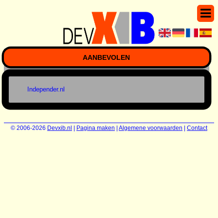
AANBEVOLEN
Independer.nl
© 2006-2026
Devxib.nl
|
Pagina maken
|
Algemene voorwaarden
|
Contact